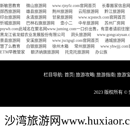
新敏思教育
微山旅游网
www.rjnyfz.com官网首页
长春搬家信息
郧西旅游网
雄县旅游网
荆州旅游网
云阳旅游网
黔江旅游网
印台旅游网
永清旅游网
甘泉旅游网
www.scpstech.com官网首页
忻城旅游网
巴林右旗旅游网
壶小二
中牟旅游网
苏州厂房网
psywh.com此域名在聚名网www.juming.com一口价出售，有意者请前
黑龙江省龙蛙农业发展股份有限公司
洞头旅游网
www.gongcaiyu
景县旅游网
安溪旅游网
www.jxctgsgl.com官网首页
通城旅游网
慧了么教育
白银旅游网
徐州木箱
常州旅游网
www.yhwjjj.c
ETM早教管家
额济纳旗旅游网
托克托旅游网
办公族
栏目导航:
首页
|
旅游攻略
|
旅游指南
|
旅游
2023 版权所有 
沙湾旅游网www.huxia